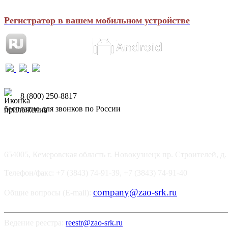
Регистратор в вашем мобильном устройстве
8 (800) 250-8817
бесплатно для звонков по России
654005, Кемеровская область г. Новокузнецк пр. Строителей, д.
Телефон/факс: +7 (3843) 74-91-39, +7 (3843) 74-91-40
company@zao-srk.ru
Общие вопросы (E-mail):
Ведение реестра:
reestr@zao-srk.ru