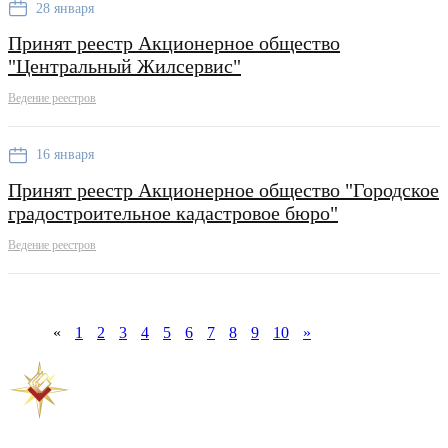
28 января
Принят реестр Акционерное общество
"Центральный Жилсервис"
Ведение реестров
16 января
Принят реестр Акционерное общество "Городское
градостроительное кадастровое бюро"
Ведение реестров
«
1
2
3
4
5
6
7
8
9
10
»