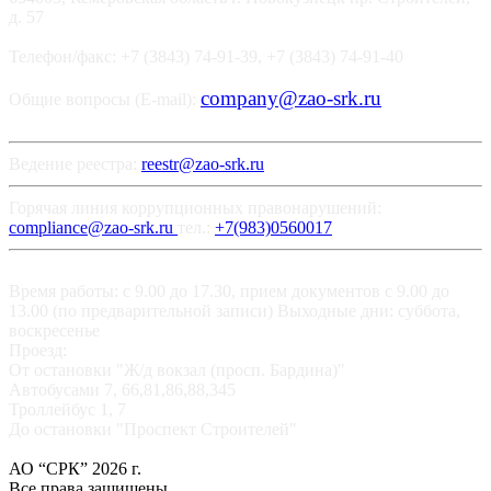
д. 57
Телефон/факс: +7 (3843) 74-91-39, +7 (3843) 74-91-40
company@zao-srk.ru
Общие вопросы (E-mail):
Ведение реестра:
reestr@zao-srk.ru
Горячая линия коррупционных правонарушений:
compliance@zao-srk.ru
тел.:
+7(983)0560017
Время работы: с 9.00 до 17.30, прием документов с 9.00 до
13.00 (по предварительной записи) Выходные дни: суббота,
воскресенье
Проезд:
От остановки "Ж/д вокзал (просп. Бардина)"
Автобусами 7, 66,81,86,88,345
Троллейбус 1, 7
До остановки "Проспект Строителей"
АО “СРК” 2026 г.
Все права защищены