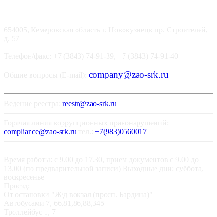
654005, Кемеровская область г. Новокузнецк пр. Строителей,
д. 57
Телефон/факс: +7 (3843) 74-91-39, +7 (3843) 74-91-40
company@zao-srk.ru
Общие вопросы (E-mail):
Ведение реестра:
reestr@zao-srk.ru
Горячая линия коррупционных правонарушений:
compliance@zao-srk.ru
тел.:
+7(983)0560017
Время работы: с 9.00 до 17.30, прием документов с 9.00 до
13.00 (по предварительной записи) Выходные дни: суббота,
воскресенье
Проезд:
От остановки "Ж/д вокзал (просп. Бардина)"
Автобусами 7, 66,81,86,88,345
Троллейбус 1, 7