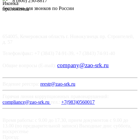
8 (800) 250-8817
бесплатно для звонков по России
654005, Кемеровская область г. Новокузнецк пр. Строителей,
д. 57
Телефон/факс: +7 (3843) 74-91-39, +7 (3843) 74-91-40
company@zao-srk.ru
Общие вопросы (E-mail):
Ведение реестра:
reestr@zao-srk.ru
Горячая линия коррупционных правонарушений:
compliance@zao-srk.ru
тел.:
+7(983)0560017
Время работы: с 9.00 до 17.30, прием документов с 9.00 до
13.00 (по предварительной записи) Выходные дни: суббота,
воскресенье
Проезд: