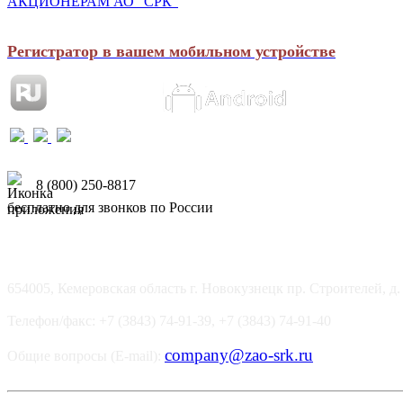
АКЦИОНЕРАМ АО "СРК"
Регистратор в вашем мобильном устройстве
8 (800) 250-8817
бесплатно для звонков по России
654005, Кемеровская область г. Новокузнецк пр. Строителей, д.
Телефон/факс: +7 (3843) 74-91-39, +7 (3843) 74-91-40
company@zao-srk.ru
Общие вопросы (E-mail):